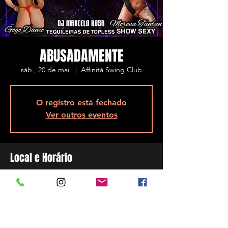
ABUSADAMENTE
sáb., 20 de mai.
  |  
Affinitá Swing Club
O registro está fechado
Ver outros eventos
Local e Horário
20 de mai. de 2023, 23:00 – 21 de mai. de
2023, 05:00
Affinitá Swing Club, R. Assis Brasil, 5848 -
Ponta de Baixo, São José - SC, 88104-200,
Brasil