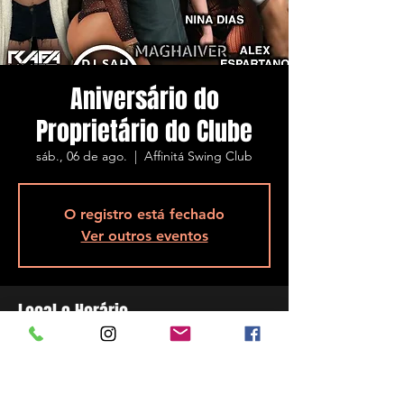
Aniversário do
Proprietário do Clube
sáb., 06 de ago.
  |  
Affinitá Swing Club
O registro está fechado
Ver outros eventos
Local e Horário
06 de ago. de 2022, 23:00
Affinitá Swing Club, R. Assis Brasil, 5848 -
Ponta de Baixo, São José - SC, 88104-200,
Brasil