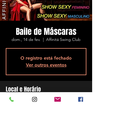
Baile de Máscaras
dom., 14 de fev.
  |  
Affinitá Swing Club
O registro está fechado
Ver outros eventos
Local e Horário
14 de fev. de 2021, 22:00
Affinitá Swing Club, R. Assis Brasil, 5848 -
Ponta de Baixo, São José - SC, 88104-200,
Brazil