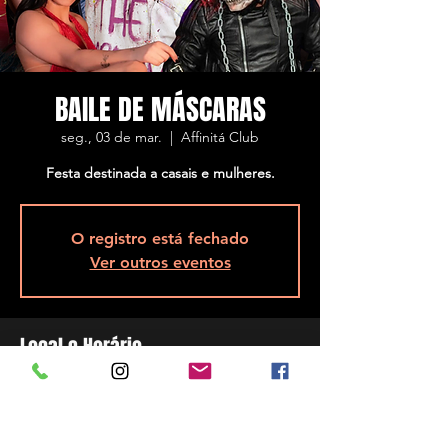
BAILE DE MÁSCARAS
seg., 03 de mar.
  |  
Affinitá Club
Festa destinada a casais e mulheres.
O registro está fechado
Ver outros eventos
Local e Horário
03 de mar. de 2025, 23:00 – 04 de mar. de
2025, 05:00
Affinitá Club, R. Assis Brasil, 5848 - Ponta de
Baixo, São José - SC, 88104-200, Brasil