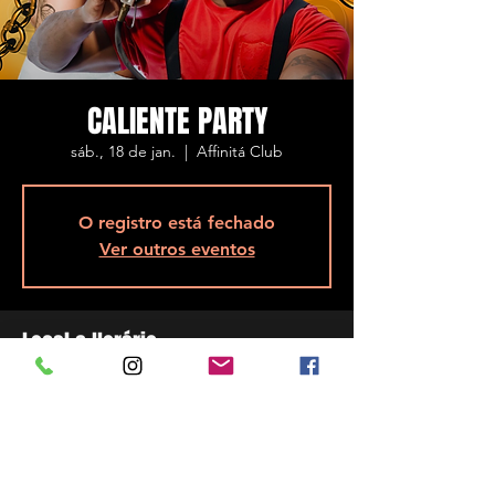
CALIENTE PARTY
sáb., 18 de jan.
  |  
Affinitá Club
O registro está fechado
Ver outros eventos
Local e Horário
18 de jan. de 2025, 23:00
Affinitá Club, R. Assis Brasil, 5848 - Ponta de
Baixo, São José - SC, 88104-200, Brasil