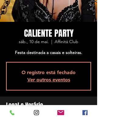
CALIENTE PARTY
sáb., 10 de mai.
  |  
Affinitá Club
Festa destinada a casais e solteiras.
O registro está fechado
Ver outros eventos
Local e Horário
10 de mai. de 2025, 23:00 – 11 de mai. de
2025, 05:00
Affinitá Club, R. Assis Brasil, 5848 - Ponta de
Baixo, São José - SC, 88104-200, Brasil