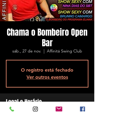
Chama o Bombeiro Open
Bar
sáb., 27 de nov.
  |  
Affinitá Swing Club
O registro está fechado
Ver outros eventos
Local e Horário
27 de nov. de 2021, 22:00
Affinitá Swing Club, R. Assis Brasil, 5848 -
Ponta de Baixo, São José - SC, 88104-200,
Brasil