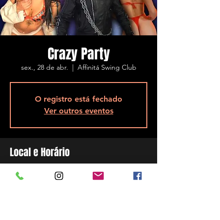
Crazy Party
sex., 28 de abr.
  |  
Affinitá Swing Club
O registro está fechado
Ver outros eventos
Local e Horário
28 de abr. de 2023, 23:00 – 29 de abr. de
2023, 05:00
Affinitá Swing Club, R. Assis Brasil, 5848 -
Ponta de Baixo, São José - SC, 88104-200,
Brasil