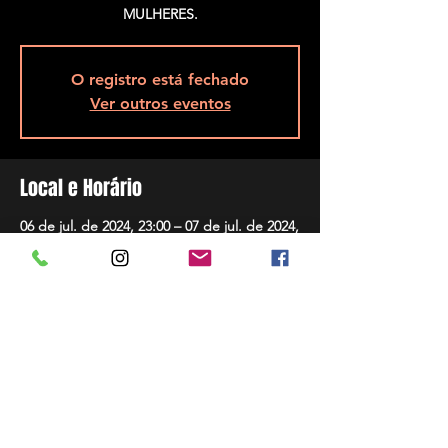
O registro está fechado
Ver outros eventos
Local e Horário
06 de jul. de 2024, 23:00 – 07 de jul. de 2024,
05:00
São José, R. Assis Brasil, 5848 - Ponta de
Baixo, São José - SC, 88104-200, Brasil
Compartilhar evento