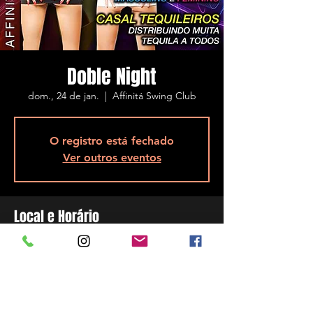
Doble Night
dom., 24 de jan.
  |  
Affinitá Swing Club
O registro está fechado
Ver outros eventos
Local e Horário
24 de jan. de 2021, 21:00
Affinitá Swing Club, R. Assis Brasil, 5848 -
Ponta de Baixo, São José - SC, 88104-200,
Brazil