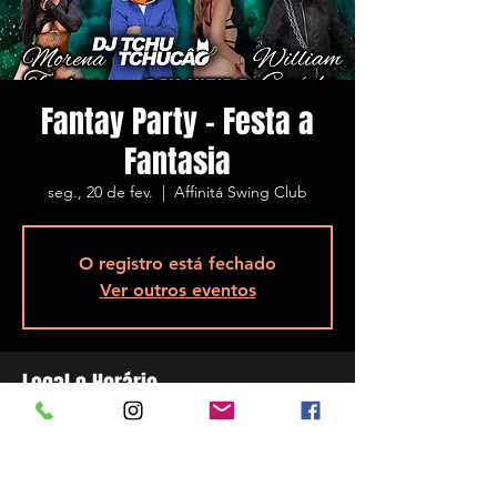
Fantay Party - Festa a
Fantasia
seg., 20 de fev.
  |  
Affinitá Swing Club
O registro está fechado
Ver outros eventos
Local e Horário
20 de fev. de 2023, 23:00
Affinitá Swing Club, R. Assis Brasil, 5848 -
Ponta de Baixo, São José - SC, 88104-200,
Brasil