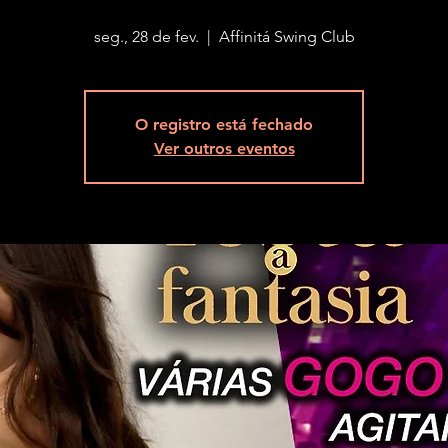
seg., 28 de fev.
  |  
Affinitá Swing Club
O registro está fechado
Ver outros eventos