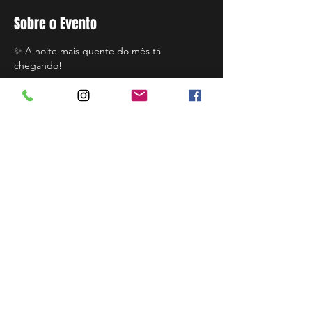
Sobre o Evento
✨ A noite mais quente do mês tá 
chegando!
💋 4ª edição da Festa do Leque – By Lolita 
💋
🎁 Sorteio de kit sensual
🎧 DJ Thigasz + DJ Fofo
👯‍♀️ Gogo Dancers + Tequileiras
💄 Show especial Lolita
Leia Mais >
Compartilhar evento