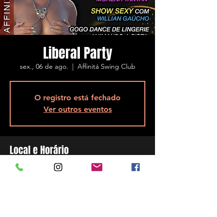
Liberal Party
sex., 06 de ago.
  |  
Affinitá Swing Club
O registro está fechado
Ver outros eventos
Local e Horário
06 de ago. de 2021, 22:00
Affinitá Swing Club, R. Assis Brasil, 5848 -
Ponta de Baixo, São José - SC, 88104-200,
Brazil