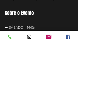
Sobre o Evento
➡️ SÁBADO - 14/06
 LOVE AFFINITÁ
➖➖➖➖➖
🛑 ATRAÇÕES DA NOITE:
💃 SHOW SEXY FEMININO INÉDITO COM: 
TAMI GAÚCHA
🕺🏻SHOW SEXY MASCULINO COM DI 
MADRID
Leia Mais >
Compartilhar evento