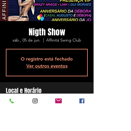
Nigth Show
sáb., 05 de jun.
  |  
Affinitá Swing Club
O registro está fechado
Ver outros eventos
Local e Horário
05 de jun. de 2021, 18:00
Affinitá Swing Club, R. Assis Brasil, 5848 -
Ponta de Baixo, São José - SC, 88104-200,
Brazil