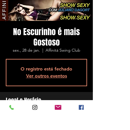
No Escurinho é mais
Gostoso
sex., 28 de jan.
  |  
Affinitá Swing Club
O registro está fechado
Ver outros eventos
Local e Horário
28 de jan. de 2022, 22:00
Affinitá Swing Club, R. Assis Brasil, 5848 -
Ponta de Baixo, São José - SC, 88104-200,
Brasil