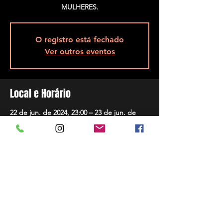
MULHERES.
O registro está fechado
Ver outros eventos
Local e Horário
22 de jun. de 2024, 23:00 – 23 de jun. de
2024, 05:00
São José, R. Assis Brasil, 5848 - Ponta de
Baixo, São José - SC, 88104-200, Brasil
Compartilhar evento