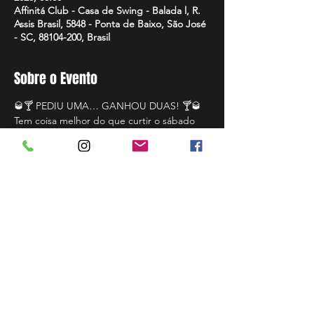
Affinitá Club - Casa de Swing - Balada l, R.
Assis Brasil, 5848 - Ponta de Baixo, São José
- SC, 88104-200, Brasil
Sobre o Evento
🥃🍸 PEDIU UMA… GANHOU DUAS! 🍸🥃
Tem coisa melhor do que curtir o sábado 
na Affinitá? Tem sim: curtir em DOBRO! 😈
🔥
✨ SÁBADO EM DOBRO ✨
📅 SÁBADO • 27/06
 🕚 23HRS
🥂 Bebidas selecionadas com pedidos até 
01h da manhã:
Leia Mais >