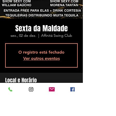
Sexta da Maldade
sex., 02 de dez.
  |  
Affinitá Swing Club
O registro está fechado
Ver outros eventos
Local e Horário
02 de dez. de 2022, 23:00
Affinitá Swing Club, R. Assis Brasil, 5848 -
Ponta de Baixo, São José - SC, 88104-200,
Brasil