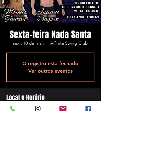
Sexta-feira Nada Santa
sex., 10 de mar.
  |  
Affinitá Swing Club
O registro está fechado
Ver outros eventos
Local e Horário
10 de mar. de 2023, 23:00
Affinitá Swing Club, R. Assis Brasil, 5848 -
Ponta de Baixo, São José - SC, 88104-200,
Brasil