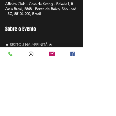
Affinitá Club - Casa de Swing - Balada l, R.
Assis Brasil, 5848 - Ponta de Baixo, São José
- SC, 88104-200, Brasil
Sobre o Evento
🔥 SEXTOU NA AFFINITÁ 🔥
📅 20 de fevereiro • ⏰ 23H
Sexta tem destino certo.
Pista quente, energia lá no alto e aquela 
vibe que só quem vem entende.
🎧 DJ Thigasz
🥃 Tequileiras
Leia Mais >