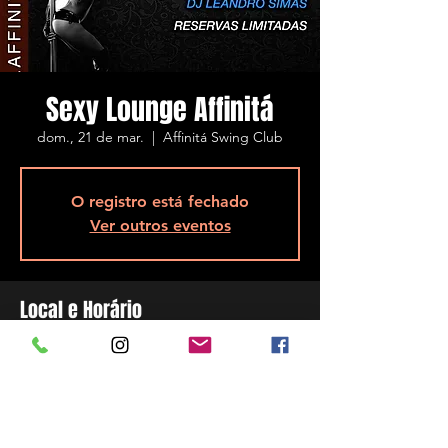
Sexy Lounge Affinitá
dom., 21 de mar.
  |  
Affinitá Swing Club
O registro está fechado
Ver outros eventos
Local e Horário
21 de mar. de 2021, 13:00
Affinitá Swing Club, R. Assis Brasil, 5848 -
Ponta de Baixo, São José - SC, 88104-200,
Brazil