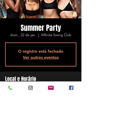
Summer Party
dom., 22 de jan.
  |  
Affinitá Swing Club
O registro está fechado
Ver outros eventos
Local e Horário
22 de jan. de 2023, 23:00
Affinitá Swing Club, R. Assis Brasil, 5848 -
Ponta de Baixo, São José - SC, 88104-200,
Brasil