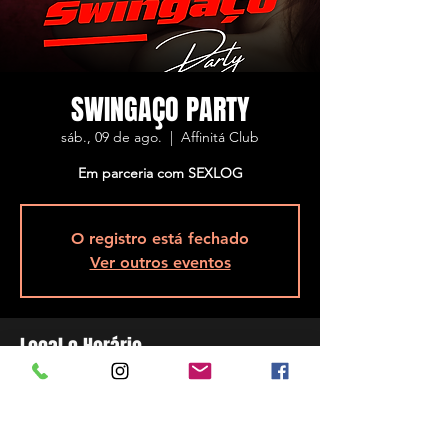
SWINGAÇO PARTY
sáb., 09 de ago.
  |  
Affinitá Club
Em parceria com SEXLOG
O registro está fechado
Ver outros eventos
Local e Horário
09 de ago. de 2025, 23:00 – 10 de ago. de
2025, 05:00
Affinitá Club, R. Assis Brasil, 5848 - Ponta de
Baixo, São José - SC, 88104-200, Brasil