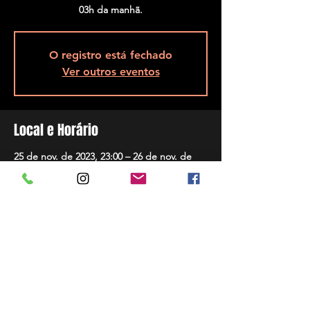
O registro está fechado
Ver outros eventos
Local e Horário
25 de nov. de 2023, 23:00 – 26 de nov. de
2023, 05:00
Affinitá Club, R. Assis Brasil, 5848 - Ponta de
Baixo, São José - SC, 88104-200, Brasil
Compartilhar evento